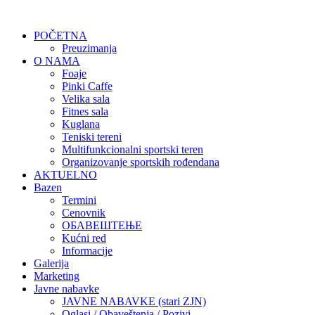
POČETNA
Preuzimanja
O NAMA
Foaje
Pinki Caffe
Velika sala
Fitnes sala
Kuglana
Teniski tereni
Multifunkcionalni sportski teren
Organizovanje sportskih rođendana
AKTUELNO
Bazen
Termini
Cenovnik
ОБАВЕШТЕЊЕ
Kućni red
Informacije
Galerija
Marketing
Javne nabavke
JAVNE NABAVKE (stari ZJN)
Oglasi / Obaveštenja / Pozivi