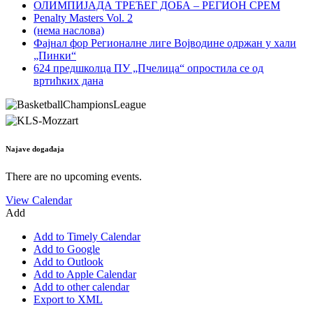
ОЛИМПИЈАДА ТРЕЋЕГ ДОБА – РЕГИОН СРЕМ
Penalty Masters Vol. 2
(нема наслова)
Фајнал фор Регионалне лиге Војводине одржан у хали
„Пинки“
624 предшколца ПУ „Пчелица“ опростила се од
вртићких дана
Najave događaja
There are no upcoming events.
View Calendar
Add
Add to Timely Calendar
Add to Google
Add to Outlook
Add to Apple Calendar
Add to other calendar
Export to XML