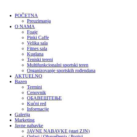
POČETNA
Preuzimanja
O NAMA
Foaje
Pinki Caffe
Velika sala
Fitnes sala
Kuglana
Teniski tereni
Multifunkcionalni sportski teren
Organizovanje sportskih rođendana
AKTUELNO
Bazen
Termini
Cenovnik
ОБАВЕШТЕЊЕ
Kućni red
Informacije
Galerija
Marketing
Javne nabavke
JAVNE NABAVKE (stari ZJN)
Oglasi / Obaveštenja / Pozivi