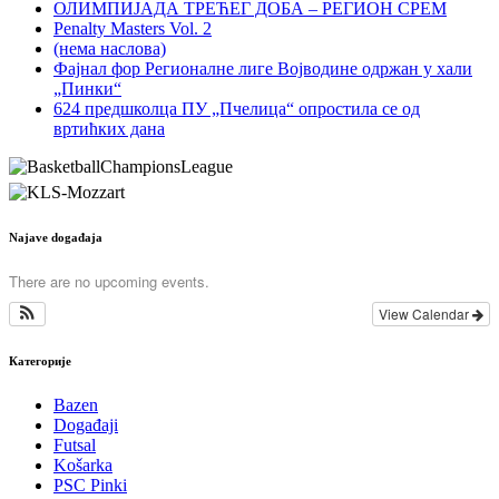
ОЛИМПИЈАДА ТРЕЋЕГ ДОБА – РЕГИОН СРЕМ
Penalty Masters Vol. 2
(нема наслова)
Фајнал фор Регионалне лиге Војводине одржан у хали
„Пинки“
624 предшколца ПУ „Пчелица“ опростила се од
вртићких дана
Najave događaja
There are no upcoming events.
View Calendar
Категорије
Bazen
Događaji
Futsal
Košarka
PSC Pinki