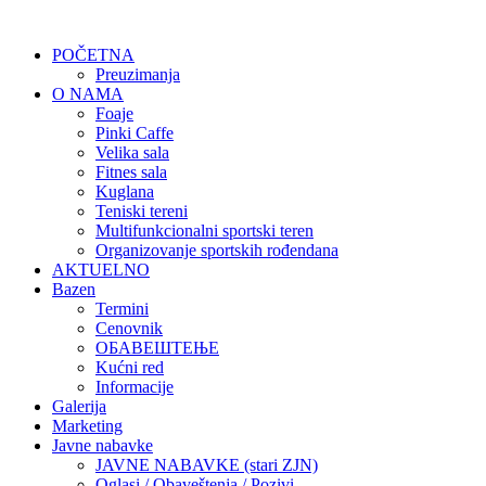
POČETNA
Preuzimanja
O NAMA
Foaje
Pinki Caffe
Velika sala
Fitnes sala
Kuglana
Teniski tereni
Multifunkcionalni sportski teren
Organizovanje sportskih rođendana
AKTUELNO
Bazen
Termini
Cenovnik
ОБАВЕШТЕЊЕ
Kućni red
Informacije
Galerija
Marketing
Javne nabavke
JAVNE NABAVKE (stari ZJN)
Oglasi / Obaveštenja / Pozivi