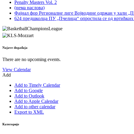
Penalty Masters Vol. 2
(нема наслова)
Фајнал фор Регионалне лиге Војводине одржан у хали „
624 предшколца ПУ „Пчелица“ опростила се од вртићких
Najave događaja
There are no upcoming events.
View Calendar
Add
Add to Timely Calendar
Add to Google
Add to Outlook
Add to Apple Calendar
Add to other calendar
Export to XML
Категорије