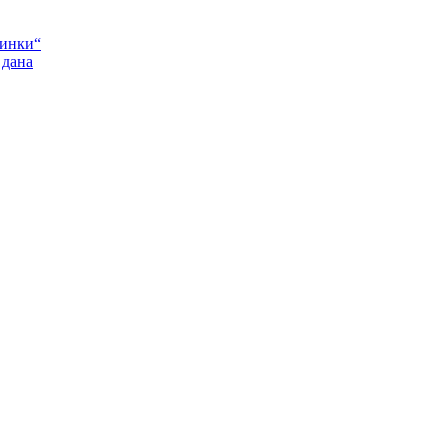
Пинки“
 дана