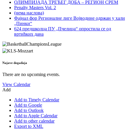
ОЛИМПИЈАДА ТРЕЋЕГ ДОБА – РЕГИОН СРЕМ
Penalty Masters Vol. 2
(нема наслова)
Фајнал фор Регионалне лиге Војводине одржан у хали
„Пинки“
624 предшколца ПУ „Пчелица“ опростила се од
вртићких дана
Najave događaja
There are no upcoming events.
View Calendar
Add
Add to Timely Calendar
Add to Google
Add to Outlook
Add to Apple Calendar
Add to other calendar
Export to XML