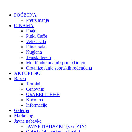
POČETNA
Preuzimanja
O NAMA
Foaje
Pinki Caffe
Velika sala
Fitnes sala
Kuglana
Teniski tereni
Multifunkcionalni sportski teren
Organizovanje sportskih rođendana
AKTUELNO
Bazen
Termini
Cenovnik
ОБАВЕШТЕЊЕ
Kućni red
Informacije
Galerija
Marketing
Javne nabavke
JAVNE NABAVKE (stari ZJN)
Oglasi / Obaveštenja / Pozivi