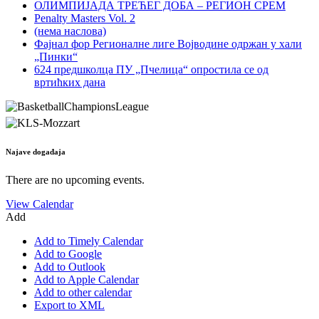
ОЛИМПИЈАДА ТРЕЋЕГ ДОБА – РЕГИОН СРЕМ
Penalty Masters Vol. 2
(нема наслова)
Фајнал фор Регионалне лиге Војводине одржан у хали
„Пинки“
624 предшколца ПУ „Пчелица“ опростила се од
вртићких дана
Najave događaja
There are no upcoming events.
View Calendar
Add
Add to Timely Calendar
Add to Google
Add to Outlook
Add to Apple Calendar
Add to other calendar
Export to XML