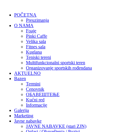
POČETNA
Preuzimanja
O NAMA
Foaje
Pinki Caffe
Velika sala
Fitnes sala
Kuglana
Teniski tereni
Multifunkcionalni sportski teren
Organizovanje sportskih rođendana
AKTUELNO
Bazen
Termini
Cenovnik
ОБАВЕШТЕЊЕ
Kućni red
Informacije
Galerija
Marketing
Javne nabavke
JAVNE NABAVKE (stari ZJN)
Oglasi / Obaveštenja / Pozivi