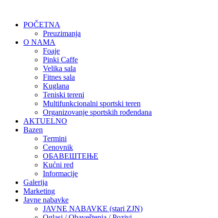
POČETNA
Preuzimanja
O NAMA
Foaje
Pinki Caffe
Velika sala
Fitnes sala
Kuglana
Teniski tereni
Multifunkcionalni sportski teren
Organizovanje sportskih rođendana
AKTUELNO
Bazen
Termini
Cenovnik
ОБАВЕШТЕЊЕ
Kućni red
Informacije
Galerija
Marketing
Javne nabavke
JAVNE NABAVKE (stari ZJN)
Oglasi / Obaveštenja / Pozivi