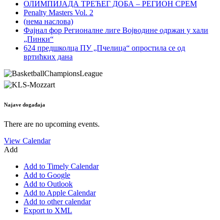
ОЛИМПИЈАДА ТРЕЋЕГ ДОБА – РЕГИОН СРЕМ
Penalty Masters Vol. 2
(нема наслова)
Фајнал фор Регионалне лиге Војводине одржан у хали
„Пинки“
624 предшколца ПУ „Пчелица“ опростила се од
вртићких дана
Najave događaja
There are no upcoming events.
View Calendar
Add
Add to Timely Calendar
Add to Google
Add to Outlook
Add to Apple Calendar
Add to other calendar
Export to XML