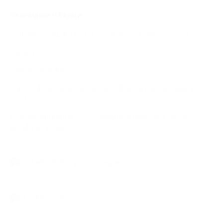
СКОРАШЊИ ЧЛАНЦИ
ОЛИМПИЈАДА ТРЕЋЕГ ДОБА – РЕГИОН СРЕМ
Penalty Masters Vol. 2
(нема наслова)
Фајнал фор Регионалне лиге Војводине одржан у
хали „Пинки“
624 предшколца ПУ „Пчелица“ опростила се од
вртићких дана