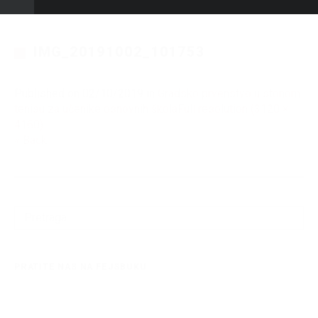
IMG_20191002_101753
Published on
02/10/2019
in
Gradsko prvenstvo u stonom
tenisu za učenike osnovnih škola
Full resolution (3120 ×
4160)
« Back
PRATITE NAS NA FEJSBUKU