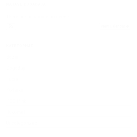
NAJAVE DOGAĐAJA
There are no upcoming events.
View Calendar
КАТЕГОРИЈЕ
Bazen
Događaji
Futsal
Košarka
PSC Pinki
Rukomet
Uncategorized