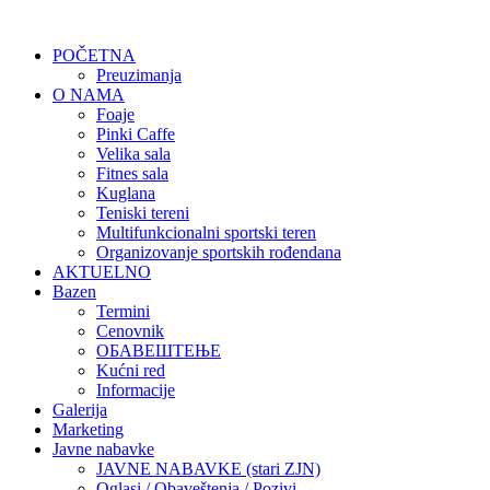
POČETNA
Preuzimanja
O NAMA
Foaje
Pinki Caffe
Velika sala
Fitnes sala
Kuglana
Teniski tereni
Multifunkcionalni sportski teren
Organizovanje sportskih rođendana
AKTUELNO
Bazen
Termini
Cenovnik
ОБАВЕШТЕЊЕ
Kućni red
Informacije
Galerija
Marketing
Javne nabavke
JAVNE NABAVKE (stari ZJN)
Oglasi / Obaveštenja / Pozivi