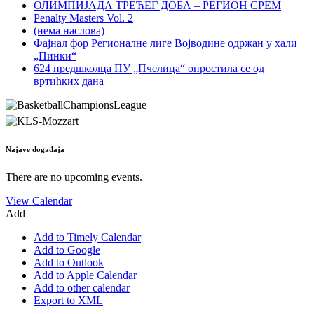
ОЛИМПИЈАДА ТРЕЋЕГ ДОБА – РЕГИОН СРЕМ
Penalty Masters Vol. 2
(нема наслова)
Фајнал фор Регионалне лиге Војводине одржан у хали
„Пинки“
624 предшколца ПУ „Пчелица“ опростила се од
вртићких дана
Najave događaja
There are no upcoming events.
View Calendar
Add
Add to Timely Calendar
Add to Google
Add to Outlook
Add to Apple Calendar
Add to other calendar
Export to XML