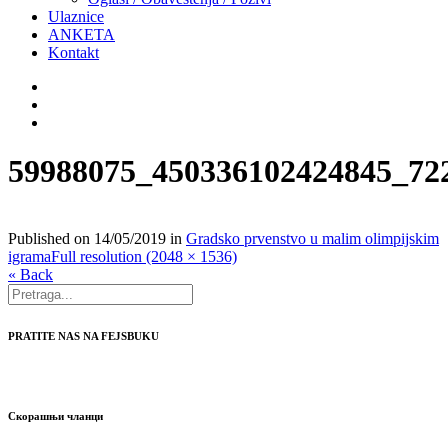
Ulaznice
ANKETA
Kontakt
59988075_450336102424845_72
Published on
14/05/2019
in
Gradsko prvenstvo u malim olimpijskim
igrama
Full resolution (2048 × 1536)
« Back
PRATITE NAS NA FEJSBUKU
Скорашњи чланци