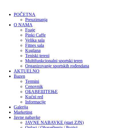
POČETNA
Preuzimanja
O NAMA
Foaje
Pinki Caffe
Velika sala
Fitnes sala
Kuglana
Teniski tereni
Multifunkcionalni sportski teren
Organizovanje sportskih rođendana
AKTUELNO
Bazen
Termini
Cenovnik
ОБАВЕШТЕЊЕ
Kućni red
Informacije
Galerija
Marketing
Javne nabavke
JAVNE NABAVKE (stari ZJN)
Oglasi / Obaveštenja / Pozivi