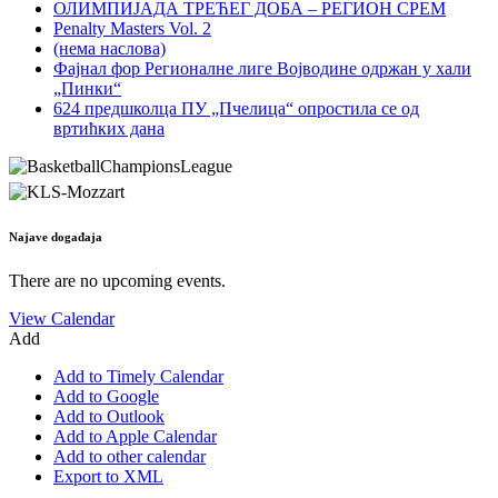
ОЛИМПИЈАДА ТРЕЋЕГ ДОБА – РЕГИОН СРЕМ
Penalty Masters Vol. 2
(нема наслова)
Фајнал фор Регионалне лиге Војводине одржан у хали
„Пинки“
624 предшколца ПУ „Пчелица“ опростила се од
вртићких дана
Najave događaja
There are no upcoming events.
View Calendar
Add
Add to Timely Calendar
Add to Google
Add to Outlook
Add to Apple Calendar
Add to other calendar
Export to XML