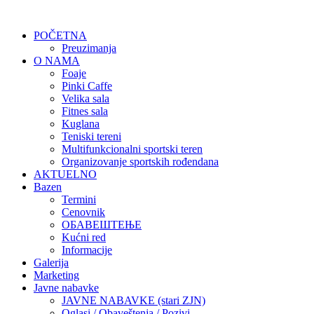
POČETNA
Preuzimanja
O NAMA
Foaje
Pinki Caffe
Velika sala
Fitnes sala
Kuglana
Teniski tereni
Multifunkcionalni sportski teren
Organizovanje sportskih rođendana
AKTUELNO
Bazen
Termini
Cenovnik
ОБАВЕШТЕЊЕ
Kućni red
Informacije
Galerija
Marketing
Javne nabavke
JAVNE NABAVKE (stari ZJN)
Oglasi / Obaveštenja / Pozivi