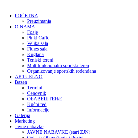
POČETNA
Preuzimanja
O NAMA
Foaje
Pinki Caffe
Velika sala
Fitnes sala
Kuglana
Teniski tereni
Multifunkcionalni sportski teren
Organizovanje sportskih rođendana
AKTUELNO
Bazen
Termini
Cenovnik
ОБАВЕШТЕЊЕ
Kućni red
Informacije
Galerija
Marketing
Javne nabavke
JAVNE NABAVKE (stari ZJN)
Oglasi / Obaveštenja / Pozivi