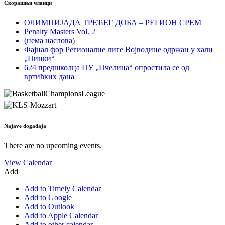
Скорашњи чланци
ОЛИМПИЈАДА ТРЕЋЕГ ДОБА – РЕГИОН СРЕМ
Penalty Masters Vol. 2
(нема наслова)
Фајнал фор Регионалне лиге Војводине одржан у хали
„Пинки“
624 предшколца ПУ „Пчелица“ опростила се од
вртићких дана
Najave događaja
There are no upcoming events.
View Calendar
Add
Add to Timely Calendar
Add to Google
Add to Outlook
Add to Apple Calendar
Add to other calendar