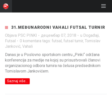
31.MEĐUNARODNI VAHALI FUTSAL TURNIR
Objava
PSC PINKI
·
децембар 07, 2018
·
u
Događaji
,
Futsal
·
0 komentara
tags:
futsal
,
futsal turnir
,
Tomislav
Janković
,
Vahali
Danas je u Poslovno sportskom centru „Pinki“ održana
konferencija za medije na kojoj su prisustvovali članovi
organizacionog odbora turnira na čelusa predsednikom
Tomislavom Jankovićem.
Saznaj više...