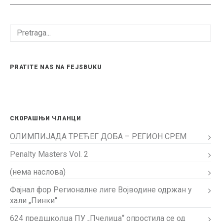
PRATITE NAS NA FEJSBUKU
СКОРАШЊИ ЧЛАНЦИ
ОЛИМПИЈАДА ТРЕЋЕГ ДОБА – РЕГИОН СРЕМ
Penalty Masters Vol. 2
(нема наслова)
Фајнал фор Регионалне лиге Војводине одржан у
хали „Пинки“
624 предшколца ПУ „Пчелица“ опростила се од