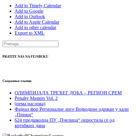
Add to Timely Calendar
Add to Google
Add to Outlook
Add to Apple Calendar
Add to other calendar
Export to XML
PRATITE NAS NA FEJSBUKU
Скорашњи чланци
ОЛИМПИЈАДА ТРЕЋЕГ ДОБА – РЕГИОН СРЕМ
Penalty Masters Vol. 2
(нема наслова)
Фајнал фор Регионалне лиге Војводине одржан у хали
„Пинки“
624 предшколца ПУ „Пчелица“ опростила се од
вртићких дана