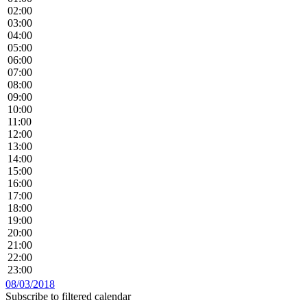
02:00
03:00
04:00
05:00
06:00
07:00
08:00
09:00
10:00
11:00
12:00
13:00
14:00
15:00
16:00
17:00
18:00
19:00
20:00
21:00
22:00
23:00
08/03/2018
Subscribe to filtered calendar