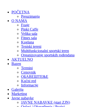
POČETNA
Preuzimanja
O NAMA
Foaje
Pinki Caffe
Velika sala
Fitnes sala
Kuglana
Teniski tereni
Multifunkcionalni sportski teren
Organizovanje sportskih rođendana
AKTUELNO
Bazen
Termini
Cenovnik
ОБАВЕШТЕЊЕ
Kućni red
Informacije
Galerija
Marketing
Javne nabavke
JAVNE NABAVKE (stari ZJN)
Oglasi / Obaveštenja / Pozivi