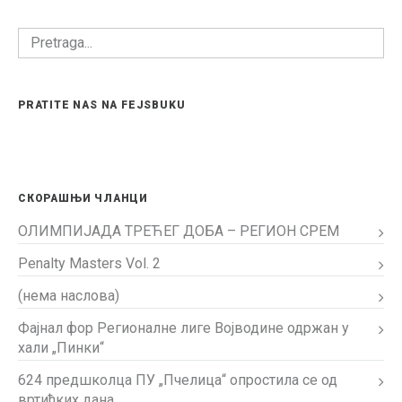
PRATITE NAS NA FEJSBUKU
СКОРАШЊИ ЧЛАНЦИ
ОЛИМПИЈАДА ТРЕЋЕГ ДОБА – РЕГИОН СРЕМ
Penalty Masters Vol. 2
(нема наслова)
Фајнал фор Регионалне лиге Војводине одржан у
хали „Пинки“
624 предшколца ПУ „Пчелица“ опростила се од
вртићких дана