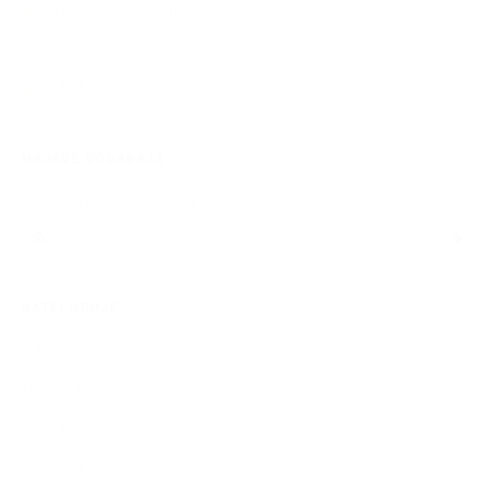
NAJAVE DOGAĐAJA
There are no upcoming events.
View Calendar
КАТЕГОРИЈЕ
Bazen
Događaji
Futsal
Košarka