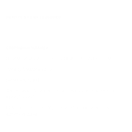
PRATITE NAS NA FEJSBUKU
СКОРАШЊИ ЧЛАНЦИ
ОЛИМПИЈАДА ТРЕЋЕГ ДОБА – РЕГИОН СРЕМ
Penalty Masters Vol. 2
(нема наслова)
Фајнал фор Регионалне лиге Војводине одржан у
хали „Пинки“
624 предшколца ПУ „Пчелица“ опростила се од
вртићких дана