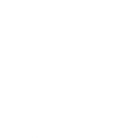
PRATITE NAS NA FEJSBUKU
СКОРАШЊИ ЧЛАНЦИ
ОЛИМПИЈАДА ТРЕЋЕГ ДОБА – РЕГИОН СРЕМ
Penalty Masters Vol. 2
(нема наслова)
Фајнал фор Регионалне лиге Војводине одржан у
хали „Пинки“
624 предшколца ПУ „Пчелица“ опростила се од
вртићких дана