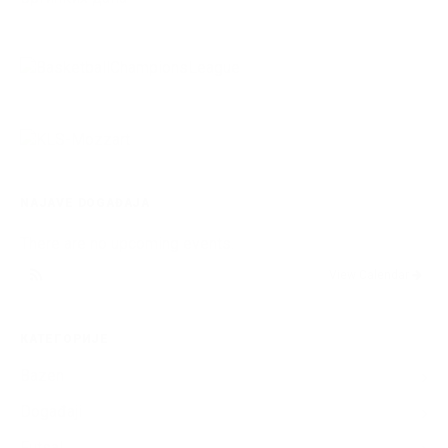
NAJAVE DOGAĐAJA
There are no upcoming events.
View Calendar
КАТЕГОРИЈЕ
Bazen
Događaji
Futsal