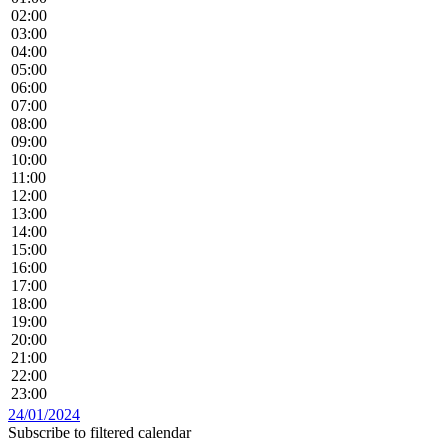
02:00
03:00
04:00
05:00
06:00
07:00
08:00
09:00
10:00
11:00
12:00
13:00
14:00
15:00
16:00
17:00
18:00
19:00
20:00
21:00
22:00
23:00
24/01/2024
Subscribe to filtered calendar