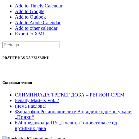
Add to Timely Calendar
Add to Google
Add to Outlook
Add to Apple Calendar
Add to other calendar
Export to XML
PRATITE NAS NA FEJSBUKU
Скорашњи чланци
ОЛИМПИЈАДА ТРЕЋЕГ ДОБА – РЕГИОН СРЕМ
Penalty Masters Vol. 2
(нема наслова)
Фајнал фор Регионалне лиге Војводине одржан у хали
„Пинки“
624 предшколца ПУ „Пчелица“ опростила се од
вртићких дана