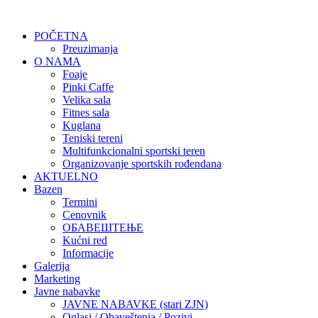
POČETNA
Preuzimanja
O NAMA
Foaje
Pinki Caffe
Velika sala
Fitnes sala
Kuglana
Teniski tereni
Multifunkcionalni sportski teren
Organizovanje sportskih rođendana
AKTUELNO
Bazen
Termini
Cenovnik
ОБАВЕШТЕЊЕ
Kućni red
Informacije
Galerija
Marketing
Javne nabavke
JAVNE NABAVKE (stari ZJN)
Oglasi / Obaveštenja / Pozivi