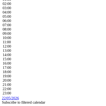
02:00
03:00
04:00
05:00
06:00
07:00
08:00
09:00
10:00
11:00
12:00
13:00
14:00
15:00
16:00
17:00
18:00
19:00
20:00
21:00
22:00
23:00
22/05/2026
Subscribe to filtered calendar