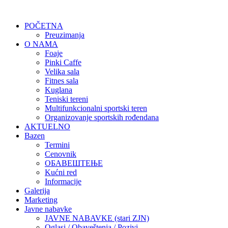
POČETNA
Preuzimanja
O NAMA
Foaje
Pinki Caffe
Velika sala
Fitnes sala
Kuglana
Teniski tereni
Multifunkcionalni sportski teren
Organizovanje sportskih rođendana
AKTUELNO
Bazen
Termini
Cenovnik
ОБАВЕШТЕЊЕ
Kućni red
Informacije
Galerija
Marketing
Javne nabavke
JAVNE NABAVKE (stari ZJN)
Oglasi / Obaveštenja / Pozivi