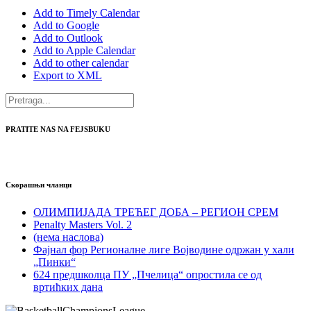
Add to Timely Calendar
Add to Google
Add to Outlook
Add to Apple Calendar
Add to other calendar
Export to XML
PRATITE NAS NA FEJSBUKU
Скорашњи чланци
ОЛИМПИЈАДА ТРЕЋЕГ ДОБА – РЕГИОН СРЕМ
Penalty Masters Vol. 2
(нема наслова)
Фајнал фор Регионалне лиге Војводине одржан у хали
„Пинки“
624 предшколца ПУ „Пчелица“ опростила се од
вртићких дана