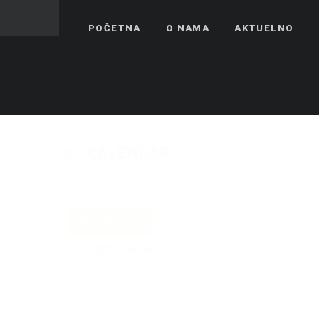
01:00
POČETNA
O NAMA
AKTUELNO
02:00
03:00
04:00
KALENDAR
05:00
Categories
06:00
22/01/2021
07:00
All-day
08:00