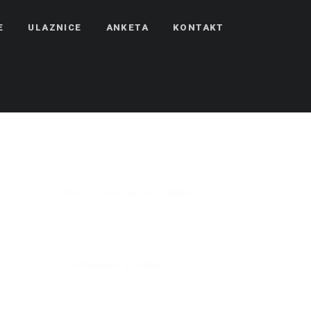
E
ULAZNICE
ANKETA
KONTAKT
PRATITE NAS NA FEJSBUKU
СКОРАШЊИ ЧЛАНЦИ
ОЛИМПИЈАДА ТРЕЋЕГ ДОБА –
РЕГИОН СРЕМ