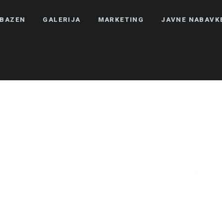
BAZEN
GALERIJA
MARKETING
JAVNE NABAVK
Day
22
Пет