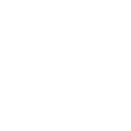
Penalty Masters Vol. 2
(нема наслова)
Фајнал фор Регионалне лиге
Војводине одржан у хали „Пинки“
624 предшколца ПУ „Пчелица“
опростила се од вртићких дана
NAJAVE DOGAĐAJA
There are no upcoming events.