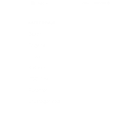
View Calendar
Add
КАТЕГОРИЈЕ
Bazen
Događaji
Futsal
Košarka
PSC Pinki
Rukomet
Uncategorized