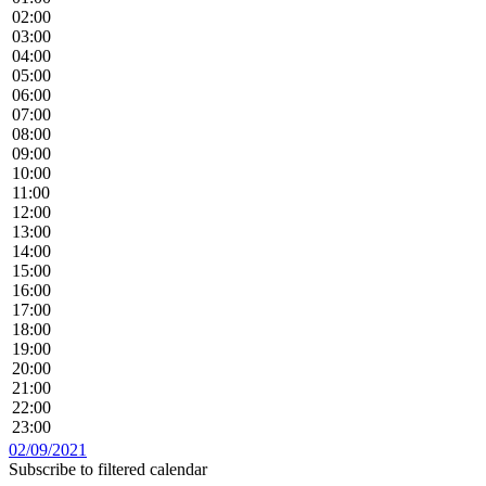
02:00
03:00
04:00
05:00
06:00
07:00
08:00
09:00
10:00
11:00
12:00
13:00
14:00
15:00
16:00
17:00
18:00
19:00
20:00
21:00
22:00
23:00
02/09/2021
Subscribe to filtered calendar