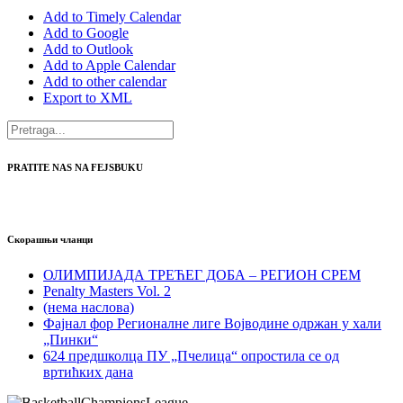
Add to Timely Calendar
Add to Google
Add to Outlook
Add to Apple Calendar
Add to other calendar
Export to XML
PRATITE NAS NA FEJSBUKU
Скорашњи чланци
ОЛИМПИЈАДА ТРЕЋЕГ ДОБА – РЕГИОН СРЕМ
Penalty Masters Vol. 2
(нема наслова)
Фајнал фор Регионалне лиге Војводине одржан у хали
„Пинки“
624 предшколца ПУ „Пчелица“ опростила се од
вртићких дана