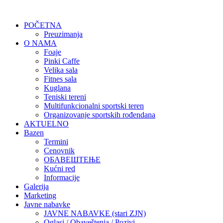
POČETNA
Preuzimanja
O NAMA
Foaje
Pinki Caffe
Velika sala
Fitnes sala
Kuglana
Teniski tereni
Multifunkcionalni sportski teren
Organizovanje sportskih rođendana
AKTUELNO
Bazen
Termini
Cenovnik
ОБАВЕШТЕЊЕ
Kućni red
Informacije
Galerija
Marketing
Javne nabavke
JAVNE NABAVKE (stari ZJN)
Oglasi / Obaveštenja / Pozivi