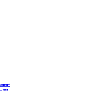
Пинки“
 дана