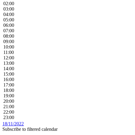
02:00
03:00
04:00
05:00
06:00
07:00
08:00
09:00
10:00
11:00
12:00
13:00
14:00
15:00
16:00
17:00
18:00
19:00
20:00
21:00
22:00
23:00
18/11/2022
Subscribe to filtered calendar