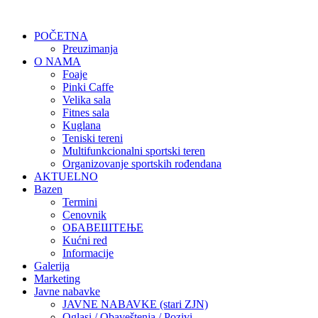
POČETNA
Preuzimanja
O NAMA
Foaje
Pinki Caffe
Velika sala
Fitnes sala
Kuglana
Teniski tereni
Multifunkcionalni sportski teren
Organizovanje sportskih rođendana
AKTUELNO
Bazen
Termini
Cenovnik
ОБАВЕШТЕЊЕ
Kućni red
Informacije
Galerija
Marketing
Javne nabavke
JAVNE NABAVKE (stari ZJN)
Oglasi / Obaveštenja / Pozivi