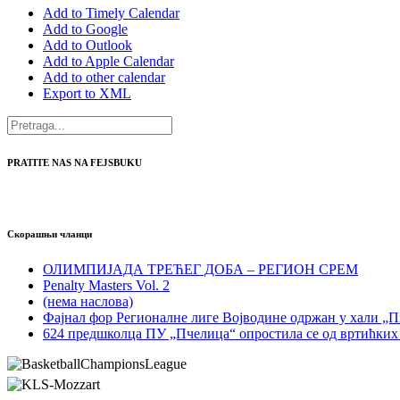
Add to Timely Calendar
Add to Google
Add to Outlook
Add to Apple Calendar
Add to other calendar
Export to XML
PRATITE NAS NA FEJSBUKU
Скорашњи чланци
ОЛИМПИЈАДА ТРЕЋЕГ ДОБА – РЕГИОН СРЕМ
Penalty Masters Vol. 2
(нема наслова)
Фајнал фор Регионалне лиге Војводине одржан у хали „
624 предшколца ПУ „Пчелица“ опростила се од вртићких