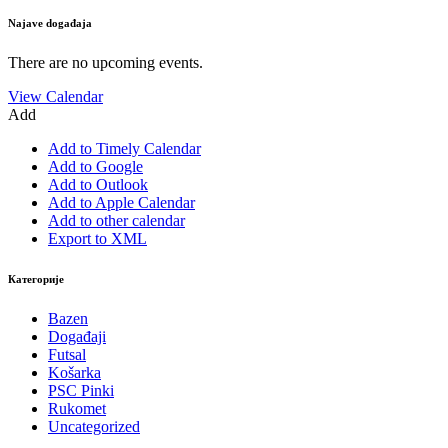
Najave događaja
There are no upcoming events.
View Calendar
Add
Add to Timely Calendar
Add to Google
Add to Outlook
Add to Apple Calendar
Add to other calendar
Export to XML
Категорије
Bazen
Događaji
Futsal
Košarka
PSC Pinki
Rukomet
Uncategorized