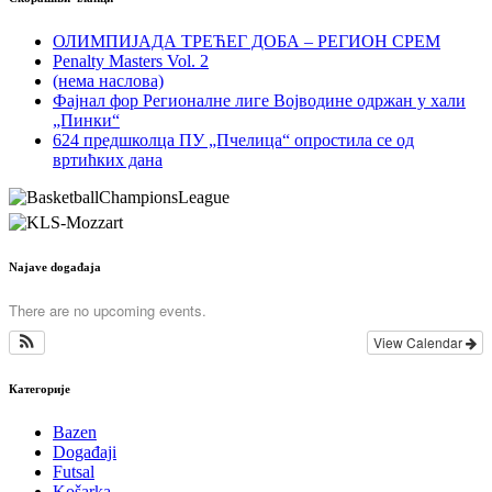
ОЛИМПИЈАДА ТРЕЋЕГ ДОБА – РЕГИОН СРЕМ
Penalty Masters Vol. 2
(нема наслова)
Фајнал фор Регионалне лиге Војводине одржан у хали
„Пинки“
624 предшколца ПУ „Пчелица“ опростила се од
вртићких дана
Najave događaja
There are no upcoming events.
View Calendar
Категорије
Bazen
Događaji
Futsal
Košarka