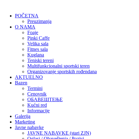
POČETNA
Preuzimanja
O NAMA
Foaje
Pinki Caffe
Velika sala
Fitnes sala
Kuglana
Teniski tereni
Multifunkcionalni sportski teren
Organizovanje sportskih rođendana
AKTUELNO
Bazen
Termini
Cenovnik
ОБАВЕШТЕЊЕ
Kućni red
Informacije
Galerija
Marketing
Javne nabavke
JAVNE NABAVKE (stari ZJN)
Oglasi / Obaveštenja / Pozivi