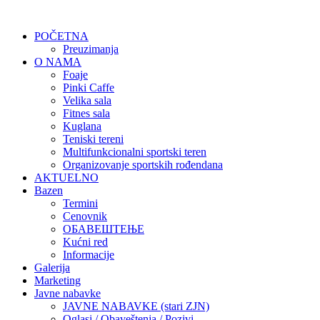
POČETNA
Preuzimanja
O NAMA
Foaje
Pinki Caffe
Velika sala
Fitnes sala
Kuglana
Teniski tereni
Multifunkcionalni sportski teren
Organizovanje sportskih rođendana
AKTUELNO
Bazen
Termini
Cenovnik
ОБАВЕШТЕЊЕ
Kućni red
Informacije
Galerija
Marketing
Javne nabavke
JAVNE NABAVKE (stari ZJN)
Oglasi / Obaveštenja / Pozivi