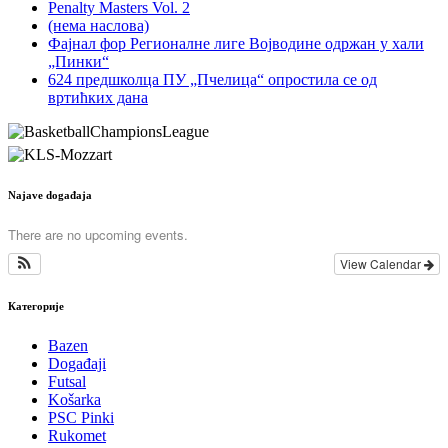
Penalty Masters Vol. 2
(нема наслова)
Фајнал фор Регионалне лиге Војводине одржан у хали
„Пинки“
624 предшколца ПУ „Пчелица“ опростила се од
вртићких дана
Najave događaja
There are no upcoming events.
View Calendar
Категорије
Bazen
Događaji
Futsal
Košarka
PSC Pinki
Rukomet