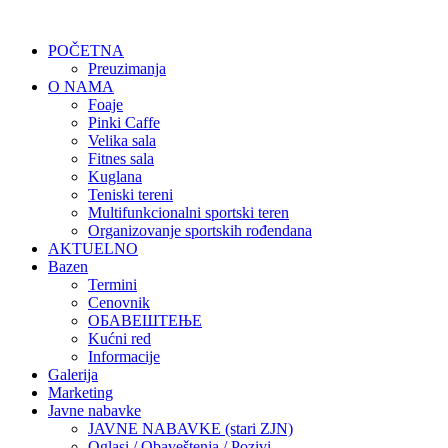
POČETNA
Preuzimanja
O NAMA
Foaje
Pinki Caffe
Velika sala
Fitnes sala
Kuglana
Teniski tereni
Multifunkcionalni sportski teren
Organizovanje sportskih rođendana
AKTUELNO
Bazen
Termini
Cenovnik
ОБАВЕШТЕЊЕ
Kućni red
Informacije
Galerija
Marketing
Javne nabavke
JAVNE NABAVKE (stari ZJN)
Oglasi / Obaveštenja / Pozivi