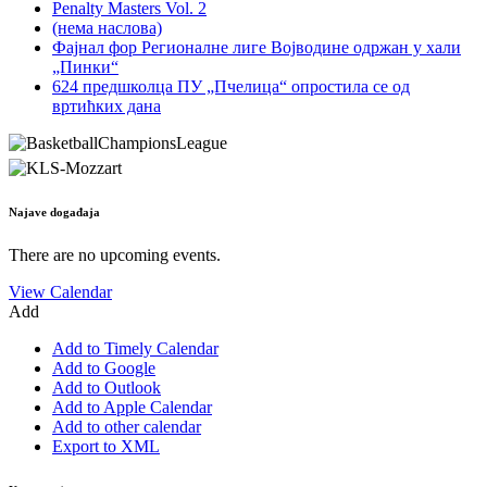
Penalty Masters Vol. 2
(нема наслова)
Фајнал фор Регионалне лиге Војводине одржан у хали
„Пинки“
624 предшколца ПУ „Пчелица“ опростила се од
вртићких дана
Najave događaja
There are no upcoming events.
View Calendar
Add
Add to Timely Calendar
Add to Google
Add to Outlook
Add to Apple Calendar
Add to other calendar
Export to XML