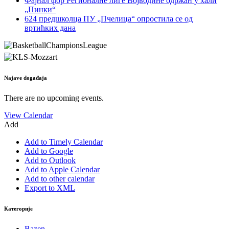
Фајнал фор Регионалне лиге Војводине одржан у хали
„Пинки“
624 предшколца ПУ „Пчелица“ опростила се од
вртићких дана
Najave događaja
There are no upcoming events.
View Calendar
Add
Add to Timely Calendar
Add to Google
Add to Outlook
Add to Apple Calendar
Add to other calendar
Export to XML
Категорије
Bazen