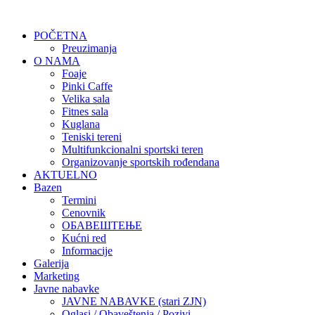
POČETNA
Preuzimanja
O NAMA
Foaje
Pinki Caffe
Velika sala
Fitnes sala
Kuglana
Teniski tereni
Multifunkcionalni sportski teren
Organizovanje sportskih rođendana
AKTUELNO
Bazen
Termini
Cenovnik
ОБАВЕШТЕЊЕ
Kućni red
Informacije
Galerija
Marketing
Javne nabavke
JAVNE NABAVKE (stari ZJN)
Oglasi / Obaveštenja / Pozivi