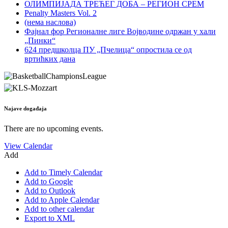
ОЛИМПИЈАДА ТРЕЋЕГ ДОБА – РЕГИОН СРЕМ
Penalty Masters Vol. 2
(нема наслова)
Фајнал фор Регионалне лиге Војводине одржан у хали
„Пинки“
624 предшколца ПУ „Пчелица“ опростила се од
вртићких дана
Najave događaja
There are no upcoming events.
View Calendar
Add
Add to Timely Calendar
Add to Google
Add to Outlook
Add to Apple Calendar
Add to other calendar
Export to XML