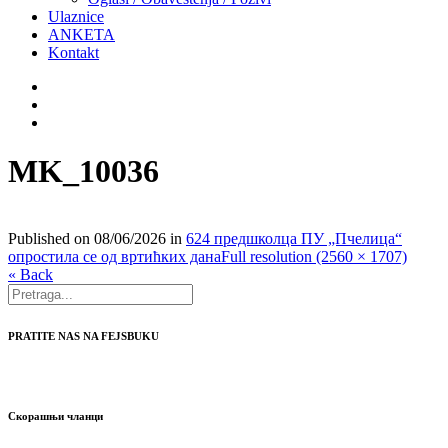
Ulaznice
ANKETA
Kontakt
MK_10036
Published on
08/06/2026
in
624 предшколца ПУ „Пчелица“
опростила се од вртићких дана
Full resolution (2560 × 1707)
« Back
PRATITE NAS NA FEJSBUKU
Скорашњи чланци