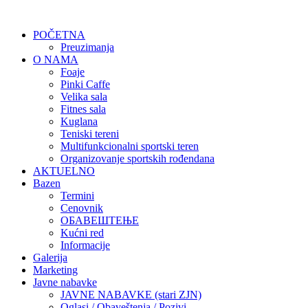
POČETNA
Preuzimanja
O NAMA
Foaje
Pinki Caffe
Velika sala
Fitnes sala
Kuglana
Teniski tereni
Multifunkcionalni sportski teren
Organizovanje sportskih rođendana
AKTUELNO
Bazen
Termini
Cenovnik
ОБАВЕШТЕЊЕ
Kućni red
Informacije
Galerija
Marketing
Javne nabavke
JAVNE NABAVKE (stari ZJN)
Oglasi / Obaveštenja / Pozivi