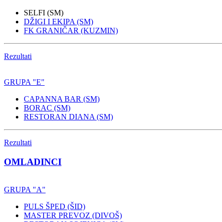
SELFI (SM)
DŽIGI I EKIPA (SM)
FK GRANIČAR (KUZMIN)
Rezultati
GRUPA "E"
CAPANNA BAR (SM)
BORAC (SM)
RESTORAN DIANA (SM)
Rezultati
OMLADINCI
GRUPA "A"
PULS ŠPED (ŠID)
MASTER PREVOZ (DIVOŠ)