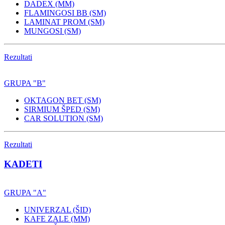
DADEX (MM)
FLAMINGOSI BB (SM)
LAMINAT PROM (SM)
MUNGOSI (SM)
Rezultati
GRUPA "B"
OKTAGON BET (SM)
SIRMIUM ŠPED (SM)
CAR SOLUTION (SM)
Rezultati
KADETI
GRUPA "A"
UNIVERZAL (ŠID)
KAFE ZALE (MM)