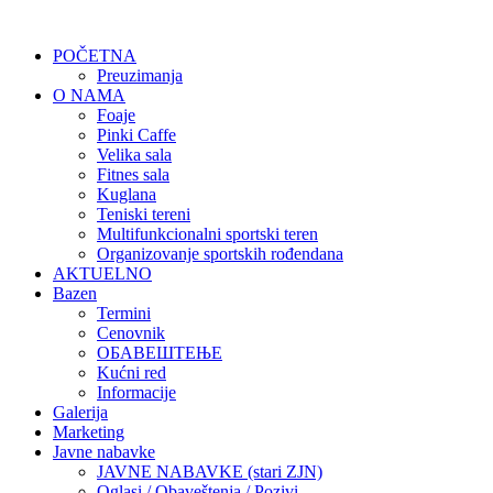
POČETNA
Preuzimanja
O NAMA
Foaje
Pinki Caffe
Velika sala
Fitnes sala
Kuglana
Teniski tereni
Multifunkcionalni sportski teren
Organizovanje sportskih rođendana
AKTUELNO
Bazen
Termini
Cenovnik
ОБАВЕШТЕЊЕ
Kućni red
Informacije
Galerija
Marketing
Javne nabavke
JAVNE NABAVKE (stari ZJN)
Oglasi / Obaveštenja / Pozivi